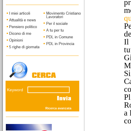
pr
Capoluogo. Intervista a
Piercarlo Fabbio di
m
Massimo Taggiasco
qu
Pe
de
Il
tu
12/03/2026
Gi
I vecchi leoni della
Ma
savana giudiziaria
Il fronte del NO presenta
Si
grandi interpreti della
Ca
concezione elastica della
custodia cautelare. Mentre
co
Keyword
i giovani del SI' andranno
Pl
sostenuti...
Ro
Ricerca avanzata
a 
co