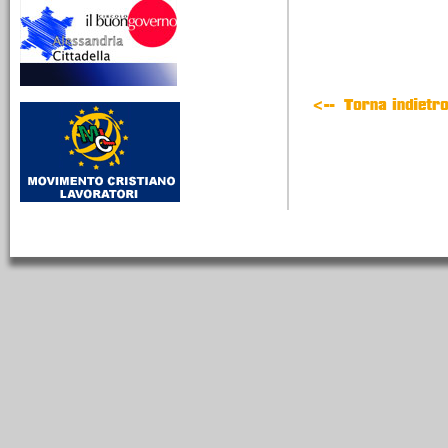
10/03/2026
Lina Borgo Guenna,
educare alla libertà tra
scuola, socialismo e
impegno civile
Da Alessandria24 - LMCA
712 - Dalla Radio alla
stampa - Una donna laica
al servizio dei più piccoli
25/02/2026
La birra Michel e la
modernità industriale
alessandrina
Dalla radio alla stampa.
Tratto dalla trasmissione
La mia cara Alessandria
651