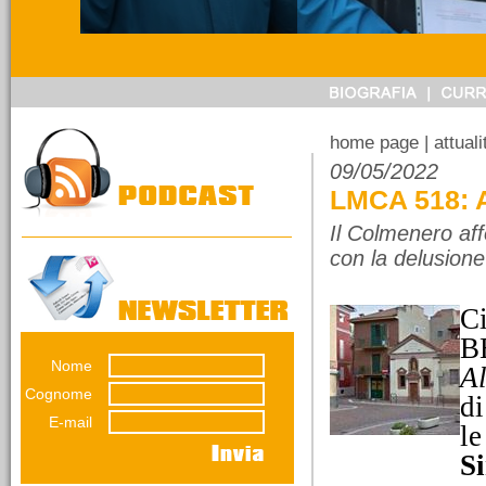
14/03/2026
Referendum sulla
giustizia. Ragioniamoci
sopra senza urlare
perché pensare non è
home page
| attual
vietato.
09/05/2022
Una riflessione di
LMCA 518: A
Emiliana Conti. Il
referendumn non è una
Il Colmenero aff
guerra...
con la delusione
C
B
Nome
A
12/03/2026
La lunga impronta del
Cognome
di
dissesto
E-mail
le
Una decisione presa nel
luglio 2012 pesa ancora
S
sul bilancio del Comune