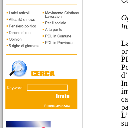
C
Capoluogo. Intervista a
Piercarlo Fabbio di
Massimo Taggiasco
Og
in
La
pr
12/03/2026
PI
I vecchi leoni della
savana giudiziaria
Po
Il fronte del NO presenta
d’
grandi interpreti della
concezione elastica della
In
custodia cautelare. Mentre
Keyword
i giovani del SI' andranno
im
sostenuti...
ca
pa
Ricerca avanzata
L’
su