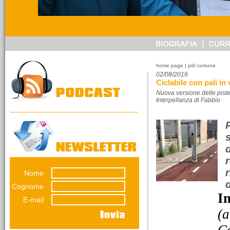
14/03/2026
Referendum sulla
giustizia. Ragioniamoci
sopra senza urlare
perché pensare non è
home page
| pdl comune
vietato.
02/08/2016
Ciclabile con pali in 
Una riflessione di
Emiliana Conti. Il
Nuova versione delle piste 
Interpellanza di Fabbio
referendumn non è una
guerra...
Nome
12/03/2026
d
La lunga impronta del
Cognome
I
dissesto
E-mail
Una decisione presa nel
(a
luglio 2012 pesa ancora
sul bilancio del Comune