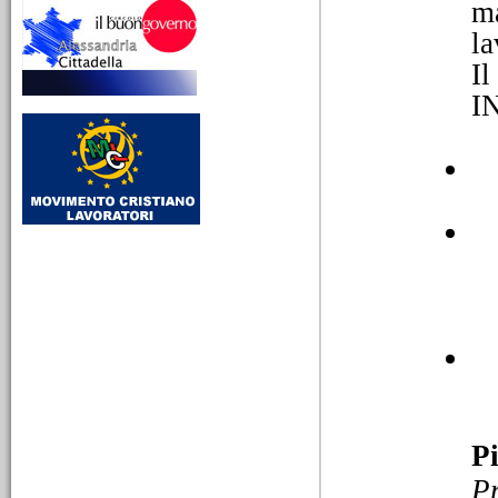
ma
10/03/2026
la
Lina Borgo Guenna,
Il
educare alla libertà tra
scuola, socialismo e
I
impegno civile
Da Alessandria24 - LMCA
712 - Dalla Radio alla
stampa - Una donna laica
al servizio dei più piccoli
25/02/2026
La birra Michel e la
modernità industriale
alessandrina
Dalla radio alla stampa.
P
Tratto dalla trasmissione
La mia cara Alessandria
P
651