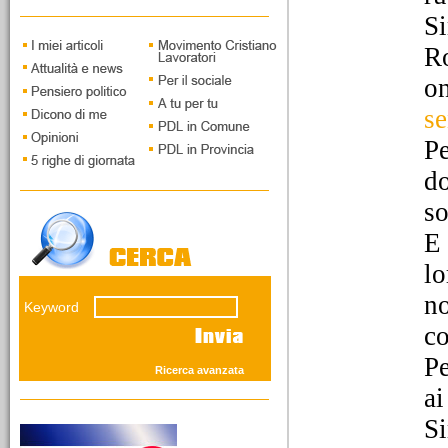
Capoluogo. Intervista a
Si
Piercarlo Fabbio di
Massimo Taggiasco
Ro
o
se
Pe
do
12/03/2026
I vecchi leoni della
so
savana giudiziaria
E 
Il fronte del NO presenta
grandi interpreti della
lo
concezione elastica della
custodia cautelare. Mentre
no
Keyword
i giovani del SI' andranno
co
sostenuti...
Pe
Ricerca avanzata
ai
Si