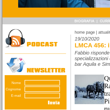
14/03/2026
Referendum sulla
giustizia. Ragioniamoci
sopra senza urlare
perché pensare non è
home page
| attual
vietato.
19/10/2020
Una riflessione di
LMCA 456: i
Emiliana Conti. Il
referendumn non è una
Fabbio risponde
guerra...
specializzazioni 
bar Aquila e Sim
Q
Nome
Ra
12/03/2026
La lunga impronta del
Cognome
tr
dissesto
E-mail
Una decisione presa nel
Pi
luglio 2012 pesa ancora
sul bilancio del Comune
ru