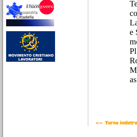
Te
10/03/2026
co
Lina Borgo Guenna,
educare alla libertà tra
La
scuola, socialismo e
e 
impegno civile
Da Alessandria24 - LMCA
m
712 - Dalla Radio alla
stampa - Una donna laica
Pl
al servizio dei più piccoli
Ro
M
as
25/02/2026
La birra Michel e la
modernità industriale
alessandrina
Dalla radio alla stampa.
Tratto dalla trasmissione
La mia cara Alessandria
651