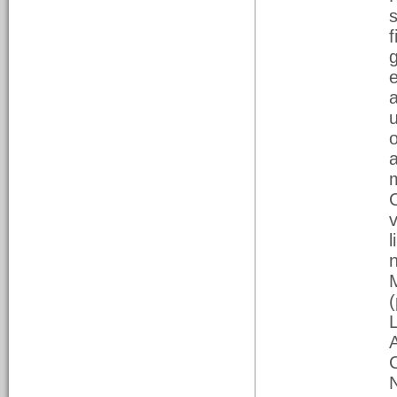
03/02/2026
Caratteri, teatro e
Accademia degli
immobili in Alessandria
Un Cinquecento
alessandrino
sorprendentemente vitale,
tra l’impressione degli
stampi, il lavorio degli
intellettuali e le prime
tavole di un palcoscenico
che… mancano. Dalla
radio alla stampa
v
n
01/02/2026
Il Parcheggio di via
Parma: trasandato e
(
sporco
Patrimonio pubblico,
manutenzione e
responsabilità. Il servizio
de La Pulce