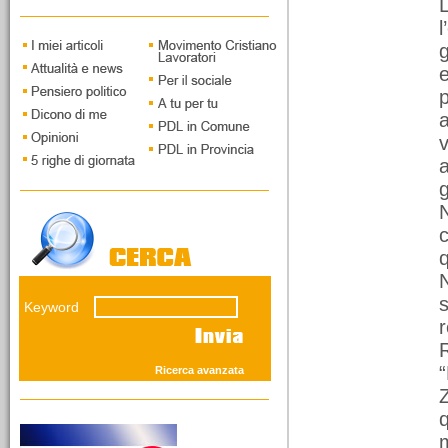
Capoluogo. Intervista a
Piercarlo Fabbio di
Massimo Taggiasco
g
p
a
v
a
12/03/2026
g
I vecchi leoni della
N
savana giudiziaria
Il fronte del NO presenta
q
grandi interpreti della
concezione elastica della
custodia cautelare. Mentre
s
Keyword
i giovani del SI' andranno
sostenuti...
R
Ricerca avanzata
q
m