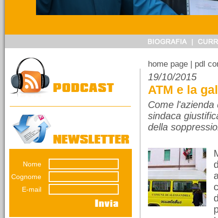
14/03/2026
Referendum sulla
giustizia. Ragioniamoci
sopra senza urlare
perché pensare non è
home page
| pdl c
vietato.
19/10/2015
Una riflessione di
ATM e la gal
Emiliana Conti. Il
referendumn non è una
Come l'azienda d
guerra...
sindaca giustific
della soppressio
Nome
12/03/2026
La lunga impronta del
Cognome
dissesto
E-mail
Una decisione presa nel
luglio 2012 pesa ancora
p
sul bilancio del Comune