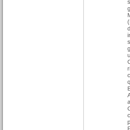
g
07/02/2026
g
L’Almanach di Litta
Parodi e le terribili
condizioni della scuola
elementare
Il lavoro di Natalino Ferrari
anche quest’anno si
q
inerpica nella storia del
B
sobborgo, rivelando più di
un particolare sulle
vicende della Frascheta.
Dalla radio alla stampa
707
p