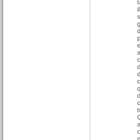
t
24/01/2026
Quando una strada
cambia la storia: Coppi e
Litta Parodi
c
Dalla radio alla stampa.
Un incidente alle porte di
Alessandria e la Milano-
Sanremo del 1959
c
t
a
16/01/2026
Quando la stampa arrivò