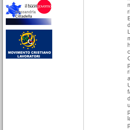
10/03/2026
r
Lina Borgo Guenna,
B
educare alla libertà tra
scuola, socialismo e
impegno civile
Da Alessandria24 - LMCA
712 - Dalla Radio alla
stampa - Una donna laica
al servizio dei più piccoli
a
f
25/02/2026
La birra Michel e la
d
modernità industriale
alessandrina
Dalla radio alla stampa.
Tratto dalla trasmissione
La mia cara Alessandria
p
651